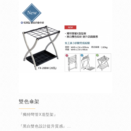
雙色傘架
『獨特彎管X造型架』
『黑白雙色設計提升質感』