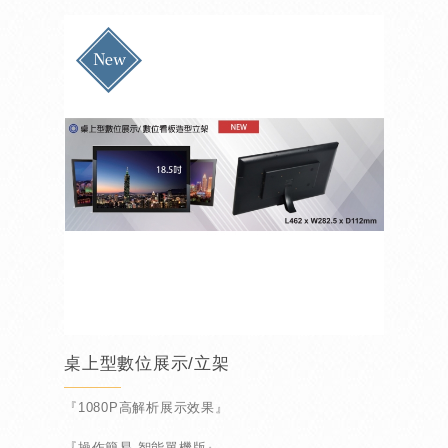
『附移動輪跟換位置方便』
桌上型數位展示/立架
『1080P高解析展示效果』
『操作簡易 智能單機版』