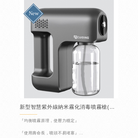
新型智慧紫外線納米霧化消毒噴霧槍(限量商品)
『均衡噴霧原理，使壓力穩定』
『使用壽命長，噴頭不易堵塞』