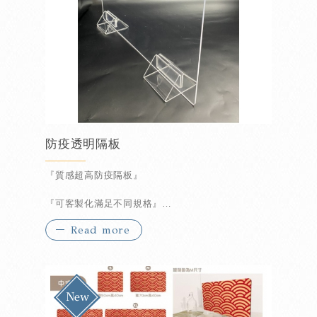
防疫透明隔板
『質感超高防疫隔板』
『可客製化滿足不同規格』
Read more
『可酒精擦拭可水洗』
『可重覆拆裝免釘免黏』