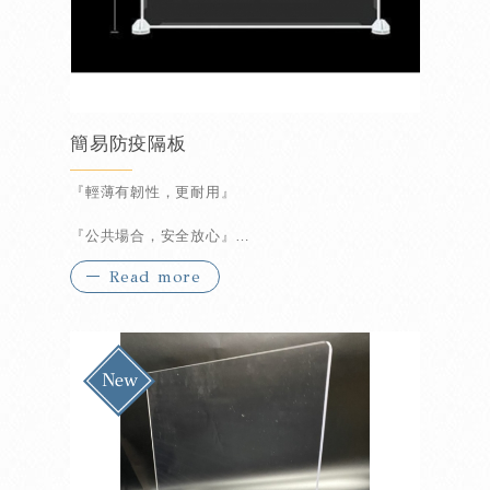
簡易防疫隔板
『輕薄有韌性，更耐用』
『公共場合，安全放心』
Read more
『可酒精擦拭可水洗』
『可重覆拆裝免釘免黏』
『環保不刺激，安全放心』