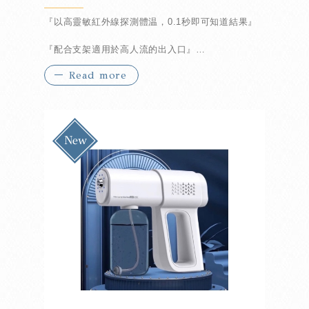
『以高靈敏紅外線探測體温，0.1秒即可知道結果』
『配合支架適用於高人流的出入口』
Read more
『發燒會有燈光及警鐘提醒』
『5米可視距離 高清螢幕顯示』