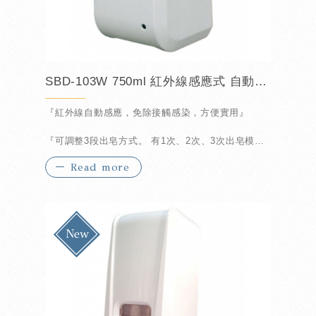
SBD-103W 750ml 紅外線感應式 自動泡沫給皂機
『紅外線自動感應，免除接觸感染，方便實用』
『可調整3段出皂方式。 有1次、2次、3次出皂模
式』
Read more
『可牆壁鑽孔安裝，或使用熱融槍、矽膠槍安裝』