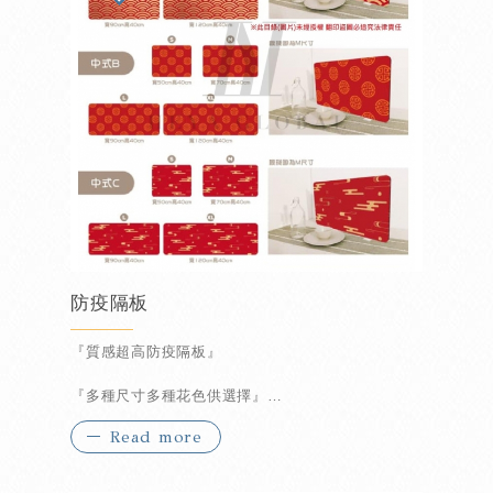
防疫隔板
『質感超高防疫隔板』
『多種尺寸多種花色供選擇』
Read more
『可酒精擦拭可水洗』
『可重覆拆裝免釘免黏』