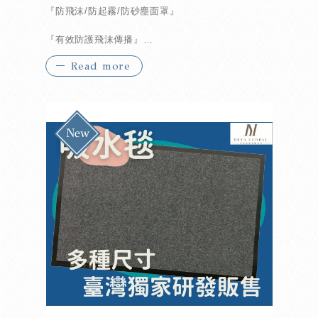
『防飛沫/防起霧/防砂塵面罩』
『有效防護飛沫傳播』
Read more
『高透材質,不起霧氣』
『立體全包,無毒無味』
『頂部彈性棉,高彈舒適感強』
『鏡面PET材質,雙面高清防霧』
『防噴濺,可循環使用』