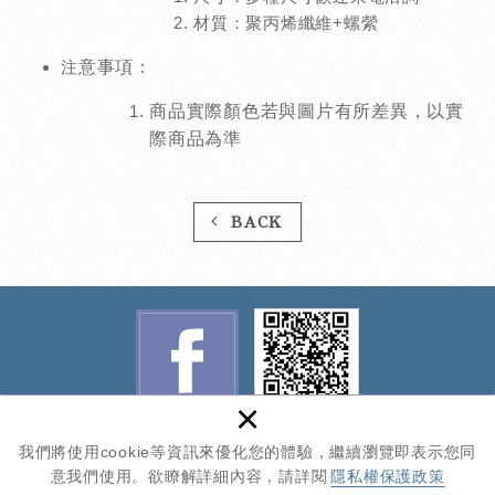
材質：聚丙烯纖維+螺縈
注
意事項：
商品實際顏色若與圖片
有所差異
，以實
際商品為準
BACK
×
我們將使用cookie等資訊來優化您的體驗，繼續瀏覽即表示您同
Copyright © NEWSCAN All Rights Reserved.
網頁設計 : 新視野
|
隱私
意我們使用。欲瞭解詳細內容，請詳閱
隱私權保護政策
權保護政策