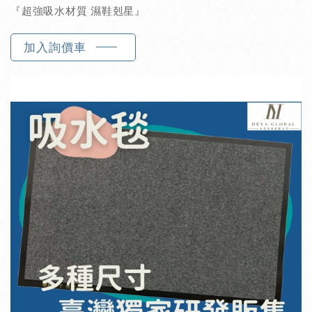
『超強吸水材質 濕鞋剋星』
加入詢價車